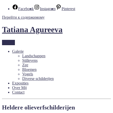
Facebook
Instagram
Pinterest
Перейти к содержимому
Tatiana Agureeva
Меню
Galerie
Landschappen
Stillevens
Zee
Bloemen
Vogels
Diverse schilderijen
Exposities
Over Mij
Contact
Heldere olieverfschilderijen